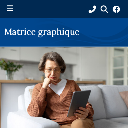
ubmenu (Municipalité )
Matrice graphique
ubmenu (Services aux citoyens )
ubmenu (Loisirs et culture )
submenu (Organismes )
ubmenu (Calendrier )